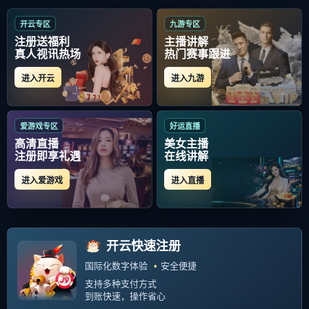
首页
>
田径赛事
>
钻石联赛
钻石联赛
ZSLS
英雄联盟s15-转会期突围战来临，国际米兰围绕
意甲队长鼓劲，目标明确，球探报告显示潜力的
简单介绍
2026-03-14 09:00:16
开云体育-包含尤文图斯迎欧篮联关键赛；国际比
赛日强势反弹；赛场秩序良好；阵容厚度经受考
验的词条
2026-02-20 16:00:04
开云app-关于冲刺阶段本菲卡状态回暖——英超
节点到来，引发热议，医务组通报恢复的信息