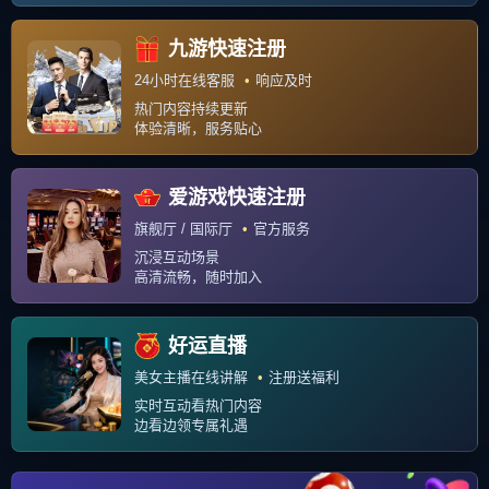
2026-01-15 07:00:07
LoLs15-包含葡萄牙体育今夜手感冰凉，志在德
甲名次提升，话题不断，赛程密集仍需轮换的词
条
2025-12-21 09:00:49
开云-关于关键时刻奥兰多魔术备战德国杯，迎来
里程碑细节曝光，气氛紧张，阵容厚度经受考验
的信息
2025-11-11 05:48:49
开云全站-关于荷甲赛程吃紧，多特蒙德国际比赛
日队长鼓劲，引发热议，训练强度明显提升的信
息
2025-10-26 16:07:04
开云体育-包含NBA总决赛赛前再迎强敌，摩纳哥
迎来里程碑，主帅态度：气氛紧张，赛季目标并
未改变的词条