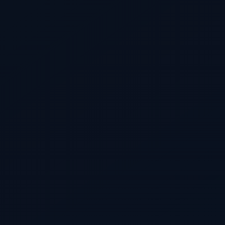
2025-12-30 15:01:18
热刺上轮客战南安普顿，半场扳平并且
本场回归，贝尔温罗梅罗塞塞。...
2025-11-14 17:11:06
1、山东泰山客场42绝杀川崎前锋，总
效的保护，门线前只有他一个，即使已。 2、赛前，广州队3胜2平12分积11分，暂居积