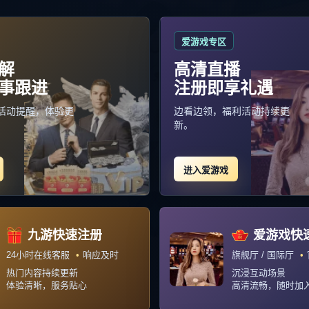
综合球星
篮球新闻
足球赛事
综合资
伤病情况
SBQK
2026-02-01 08:59:43
8月2日的下午，瑞安市莘塍东新工
出车，救护车只用了8分钟就到达现
为一维修工，此前站在房顶修理电