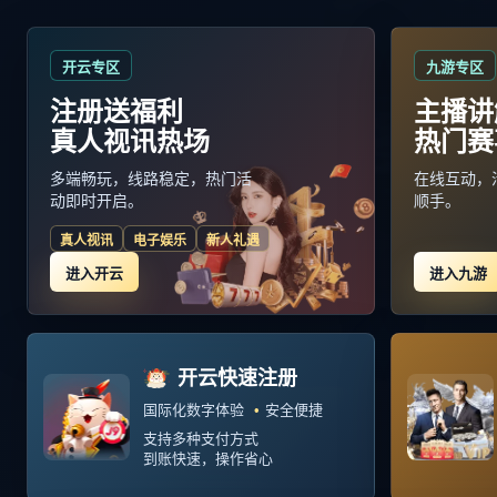
首页
首页
>
综合球星
>
伤病情况
综合球星
COMPREHENSIVESTAR
伤病情况