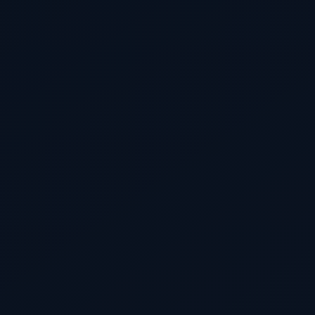
篮球新闻
赛事商业化/俱乐部运营
球队战术分析/战绩预测
最新留言
?免费转账波场网络的USDT - 2 T
RX=1次转账次数 直接节省80%!
无视对方有没有U或者是否交易
所,低于 2 TRX的都是钓鱼的骗子-
复制地址【THXfhfV6ThhYzt7d8
mm4KL3dE5LWBbwb3s】转 2 T
RX即可0手续费转账!TG机器人:
@jzzTRXbot 官网: https://jzztrx.c