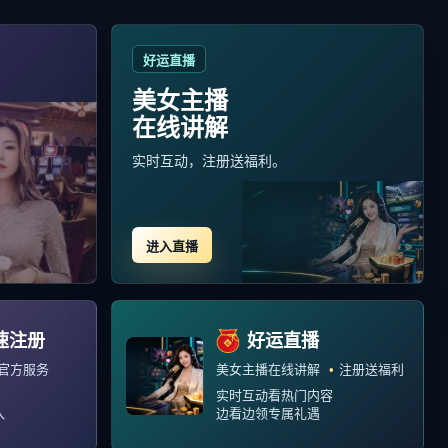
讯
田径赛事
关于我们
其他
英雄联盟s15-今夜体能课后，明尼苏达森林狼再遭质疑备战NBA季后赛，悬念犹存，医务组通报恢复的简单介绍
业区发生一起电击伤事故。 瑞安莘塍急救站人员立即
场。 伤者躺在离地5米多高的房顶上。 经了解，伤者
器时不慎触电昏迷。 而此时，消防人员还未到达现