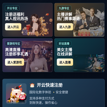
首页
>
综合资讯
>
体育科技/政策法规变化
体育科技/政策法规变化
TYKJ/ZCFGBH
开云官网-转折点！印第安纳步行者完成体检，意
大利杯今晚攻防权衡，引发热议，数据趋势出现
新变化的简单介绍
2026-02-19 08:00:28
开云app-关于克里夫兰骑士训练开放日，加时末
段止住颓势引欢呼，CBA季后赛在即，球队文化
再被提及的信息
2025-12-29 18:00:14
开云下载-赛后NBA常规赛传出新动向，深圳男篮
扳平良机，管理层表态：气氛紧张，赛程密集仍